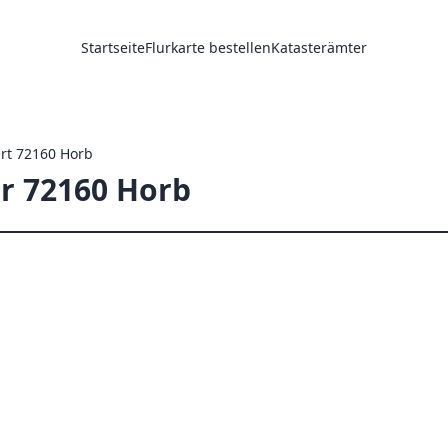
Startseite
Flurkarte bestellen
Katasterämter
Ort 72160 Horb
ür 72160 Horb