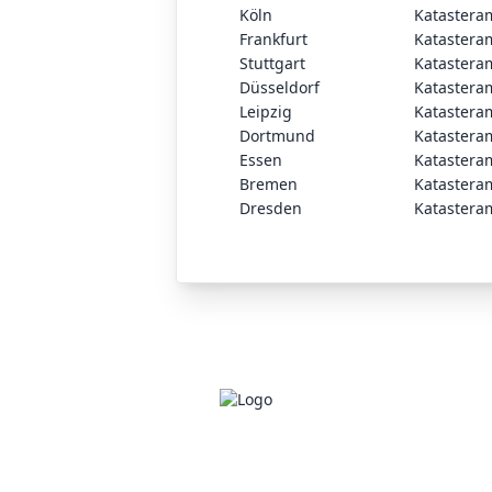
Köln
Katastera
Frankfurt
Katastera
Stuttgart
Katastera
Düsseldorf
Katastera
Leipzig
Katastera
Dortmund
Katastera
Essen
Katastera
Bremen
Katastera
Dresden
Katastera