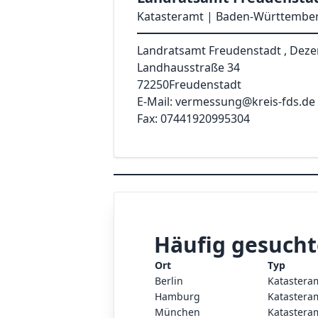
Katasteramt | Baden-Württember
Landratsamt Freudenstadt , Dezer
Landhausstraße 34
72250
Freudenstadt
E-Mail: vermessung@kreis-fds.de
Fax: 07441920995304
Häufig gesucht
Ort
Typ
Berlin
Katastera
Hamburg
Katastera
München
Katastera