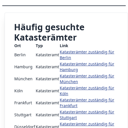
Häufig gesuchte
Katasterämter
Ort
Typ
Link
Katasterämter zuständig für
Berlin
Katasteramt
Berlin
Katasterämter zuständig für
Hamburg
Katasteramt
Hamburg
Katasterämter zuständig für
München
Katasteramt
München
Katasterämter zuständig für
Köln
Katasteramt
Köln
Katasterämter zuständig für
Frankfurt
Katasteramt
Frankfurt
Katasterämter zuständig für
Stuttgart
Katasteramt
Stuttgart
Katasterämter zuständig für
Düsseldorf
Katasteramt