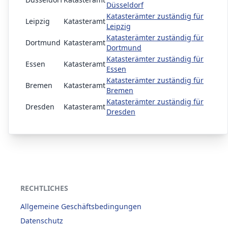
Düsseldorf
Katasterämter zuständig für
Leipzig
Katasteramt
Leipzig
Katasterämter zuständig für
Dortmund
Katasteramt
Dortmund
Katasterämter zuständig für
Essen
Katasteramt
Essen
Katasterämter zuständig für
Bremen
Katasteramt
Bremen
Katasterämter zuständig für
Dresden
Katasteramt
Dresden
RECHTLICHES
Allgemeine Geschäftsbedingungen
Datenschutz