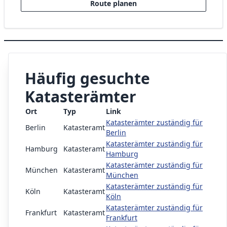
Route planen
Häufig gesuchte
Katasterämter
Ort
Typ
Link
Katasterämter zuständig für
Berlin
Katasteramt
Berlin
Katasterämter zuständig für
Hamburg
Katasteramt
Hamburg
Katasterämter zuständig für
München
Katasteramt
München
Katasterämter zuständig für
Köln
Katasteramt
Köln
Katasterämter zuständig für
Frankfurt
Katasteramt
Frankfurt