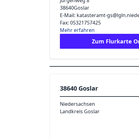
Jürgenweg 8
38640
Goslar
E-Mail: katasteramt-gs@lgln.nied
Fax: 05321757425
Mehr erfahren
Zum Flurkarte O
38640 Goslar
Niedersachsen
Landkreis Goslar