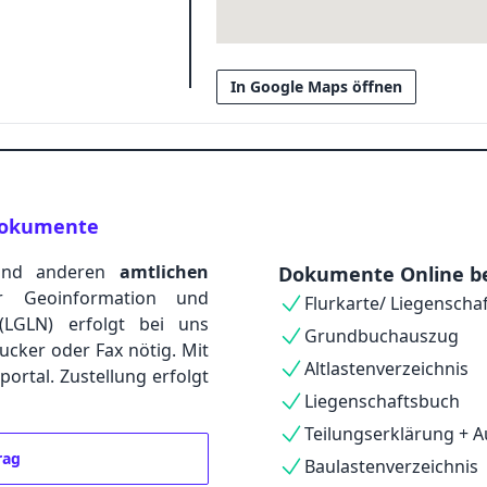
In Google Maps öffnen
g
 Dokumente
nd anderen
amtlichen
Dokumente Online be
 Geoinformation und
Flurkarte/ Liegenscha
(LGLN) erfolgt bei uns
Grundbuchauszug
rucker oder Fax nötig. Mit
Altlastenverzeichnis
rtal. Zustellung erfolgt
Liegenschaftsbuch
Teilungserklärung + A
rag
Baulastenverzeichnis