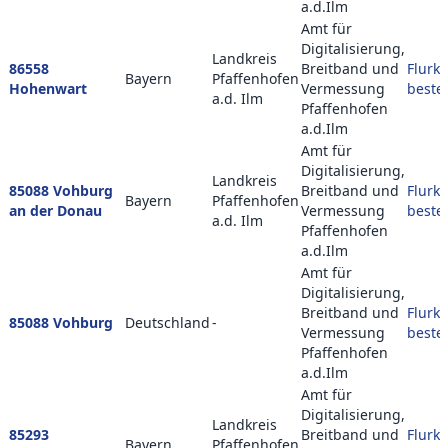
a.d.Ilm
Amt für
Digitalisierung,
Landkreis
86558
Breitband und
Flurka
Bayern
Pfaffenhofen
Hohenwart
Vermessung
beste
a.d. Ilm
Pfaffenhofen
a.d.Ilm
Amt für
Digitalisierung,
Landkreis
85088 Vohburg
Breitband und
Flurka
Bayern
Pfaffenhofen
an der Donau
Vermessung
beste
a.d. Ilm
Pfaffenhofen
a.d.Ilm
Amt für
Digitalisierung,
Breitband und
Flurka
85088 Vohburg
Deutschland
-
Vermessung
beste
Pfaffenhofen
a.d.Ilm
Amt für
Digitalisierung,
Landkreis
85293
Breitband und
Flurka
Bayern
Pfaffenhofen