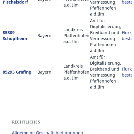
Pischelsdorf
Vermessung
beste
a.d. Ilm
Pfaffenhofen
a.d.Ilm
Amt für
Digitalisierung,
Landkreis
85309
Breitband und
Flurka
Bayern
Pfaffenhofen
Schopfheim
Vermessung
beste
a.d. Ilm
Pfaffenhofen
a.d.Ilm
Amt für
Digitalisierung,
Landkreis
Breitband und
Flurka
85293 Grafing
Bayern
Pfaffenhofen
Vermessung
beste
a.d. Ilm
Pfaffenhofen
a.d.Ilm
RECHTLICHES
Allgemeine Geschäftsbedingungen