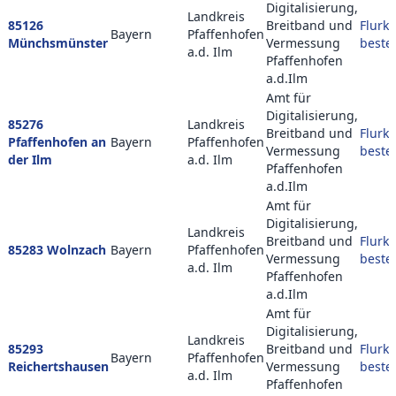
Digitalisierung,
Landkreis
85126
Breitband und
Flurka
Bayern
Pfaffenhofen
Münchsmünster
Vermessung
beste
a.d. Ilm
Pfaffenhofen
a.d.Ilm
Amt für
Digitalisierung,
85276
Landkreis
Breitband und
Flurka
Pfaffenhofen an
Bayern
Pfaffenhofen
Vermessung
beste
der Ilm
a.d. Ilm
Pfaffenhofen
a.d.Ilm
Amt für
Digitalisierung,
Landkreis
Breitband und
Flurka
85283 Wolnzach
Bayern
Pfaffenhofen
Vermessung
beste
a.d. Ilm
Pfaffenhofen
a.d.Ilm
Amt für
Digitalisierung,
Landkreis
85293
Breitband und
Flurka
Bayern
Pfaffenhofen
Reichertshausen
Vermessung
beste
a.d. Ilm
Pfaffenhofen