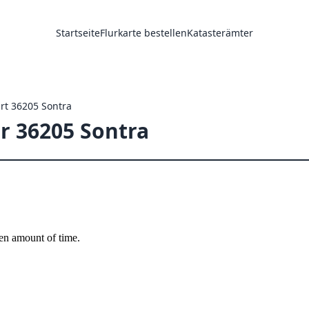
Startseite
Flurkarte bestellen
Katasterämter
Ort 36205 Sontra
ür 36205 Sontra