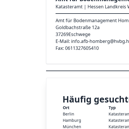
Katasteramt | Hessen Landkreis 
Amt für Bodenmanagement Homb
Goldbachstraße 12a
37269
Eschwege
E-Mail: info.afb-homberg@hvbg.
Fax: 0611327605410
Häufig gesucht
Ort
Typ
Berlin
Katastera
Hamburg
Katastera
München
Katastera