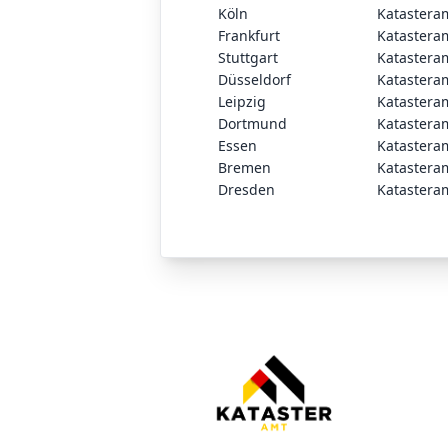
Köln
Katastera
Frankfurt
Katastera
Stuttgart
Katastera
Düsseldorf
Katastera
Leipzig
Katastera
Dortmund
Katastera
Essen
Katastera
Bremen
Katastera
Dresden
Katastera