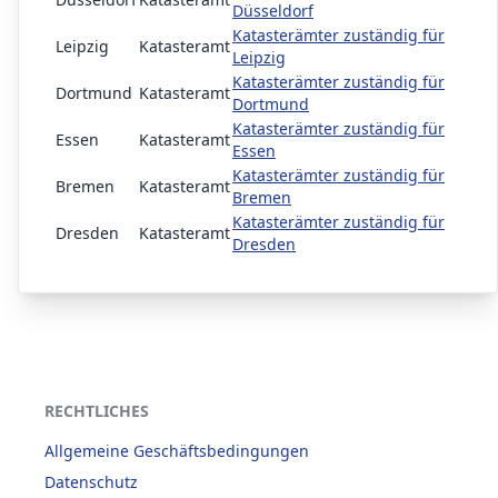
Düsseldorf
Katasterämter zuständig für
Leipzig
Katasteramt
Leipzig
Katasterämter zuständig für
Dortmund
Katasteramt
Dortmund
Katasterämter zuständig für
Essen
Katasteramt
Essen
Katasterämter zuständig für
Bremen
Katasteramt
Bremen
Katasterämter zuständig für
Dresden
Katasteramt
Dresden
RECHTLICHES
Allgemeine Geschäftsbedingungen
Datenschutz