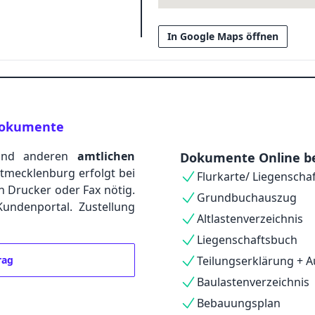
In Google Maps öffnen
g
 Dokumente
nd anderen
amtlichen
Dokumente Online be
tmecklenburg erfolgt bei
Flurkarte/ Liegenscha
in Drucker oder Fax nötig.
Grundbuchauszug
ndenportal. Zustellung
Altlastenverzeichnis
Liegenschaftsbuch
rag
Teilungserklärung + A
Baulastenverzeichnis
Bebauungsplan